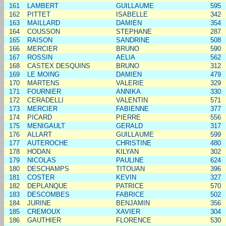
161
LAMBERT
GUILLAUME
595
162
PITTET
ISABELLE
342
163
MAILLARD
DAMIEN
354
164
COUSSON
STEPHANE
287
165
RAISON
SANDRINE
508
166
MERCIER
BRUNO
590
167
ROSSIN
AELIA
562
168
CASTEX DESQUINS
BRUNO
312
169
LE MOING
DAMIEN
479
170
MARTENS
VALERIE
329
171
FOURNIER
ANNIKA
330
172
CERADELLI
VALENTIN
571
173
MERCIER
FABIENNE
377
174
PICARD
PIERRE
556
175
MENIGAULT
GERALD
317
176
ALLART
GUILLAUME
599
177
AUTEROCHE
CHRISTINE
480
178
HODAN
KILYAN
302
179
NICOLAS
PAULINE
624
180
DESCHAMPS
TITOUAN
396
181
COSTER
KEVIN
327
182
DEPLANQUE
PATRICE
570
183
DESCOMBES
FABRICE
502
184
JURINE
BENJAMIN
356
185
CREMOUX
XAVIER
304
186
GAUTHIER
FLORENCE
530