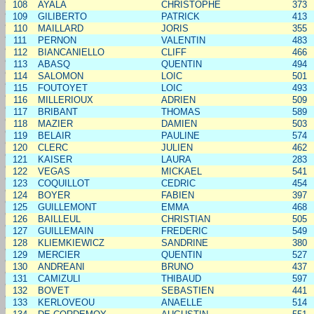
108
AYALA
CHRISTOPHE
373
109
GILIBERTO
PATRICK
413
110
MAILLARD
JORIS
355
111
PERNON
VALENTIN
483
112
BIANCANIELLO
CLIFF
466
113
ABASQ
QUENTIN
494
114
SALOMON
LOIC
501
115
FOUTOYET
LOIC
493
116
MILLERIOUX
ADRIEN
509
117
BRIBANT
THOMAS
589
118
MAZIER
DAMIEN
503
119
BELAIR
PAULINE
574
120
CLERC
JULIEN
462
121
KAISER
LAURA
283
122
VEGAS
MICKAEL
541
123
COQUILLOT
CEDRIC
454
124
BOYER
FABIEN
397
125
GUILLEMONT
EMMA
468
126
BAILLEUL
CHRISTIAN
505
127
GUILLEMAIN
FREDERIC
549
128
KLIEMKIEWICZ
SANDRINE
380
129
MERCIER
QUENTIN
527
130
ANDREANI
BRUNO
437
131
CAMIZULI
THIBAUD
597
132
BOVET
SEBASTIEN
441
133
KERLOVEOU
ANAELLE
514