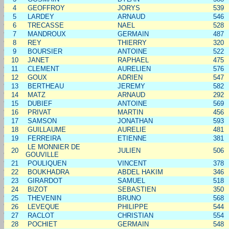
4
GEOFFROY
JORYS
539
5
LARDEY
ARNAUD
546
6
TRECASSE
NAEL
528
7
MANDROUX
GERMAIN
487
8
REY
THIERRY
320
9
BOURSIER
ANTOINE
522
10
JANET
RAPHAEL
475
11
CLEMENT
AURELIEN
576
12
GOUX
ADRIEN
547
13
BERTHEAU
JEREMY
582
14
MATZ
ARNAUD
292
15
DUBIEF
ANTOINE
569
16
PRIVAT
MARTIN
456
17
SAMSON
JONATHAN
593
18
GUILLAUME
AURELIE
481
19
FERREIRA
ETIENNE
381
LE MONNIER DE
20
JULIEN
506
GOUVILLE
21
POULIQUEN
VINCENT
378
22
BOUKHADRA
ABDEL HAKIM
346
23
GIRARDOT
SAMUEL
518
24
BIZOT
SEBASTIEN
350
25
THEVENIN
BRUNO
568
26
LEVEQUE
PHILIPPE
544
27
RACLOT
CHRISTIAN
554
28
POCHIET
GERMAIN
548