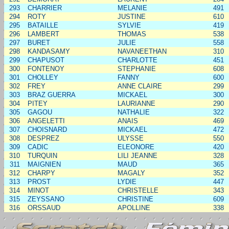
293
CHARRIER
MELANIE
491
294
ROTY
JUSTINE
610
295
BATAILLE
SYLVIE
419
296
LAMBERT
THOMAS
538
297
BURET
JULIE
558
298
KANDASAMY
NAVANEETHAN
310
299
CHAPUSOT
CHARLOTTE
451
300
FONTENOY
STEPHANIE
608
301
CHOLLEY
FANNY
600
302
FREY
ANNE CLAIRE
299
303
BRAZ GUERRA
MICKAEL
300
304
PITEY
LAURIANNE
290
305
GAGOU
NATHALIE
322
306
ANGELETTI
ANAIS
469
307
CHOISNARD
MICKAEL
472
308
DESPREZ
ULYSSE
550
309
CADIC
ELEONORE
420
310
TURQUIN
LILI JEANNE
328
311
MAIGNIEN
MAUD
365
312
CHARPY
MAGALY
352
313
PROST
LYDIE
447
314
MINOT
CHRISTELLE
343
315
ZEYSSANO
CHRISTINE
609
316
ORSSAUD
APOLLINE
338