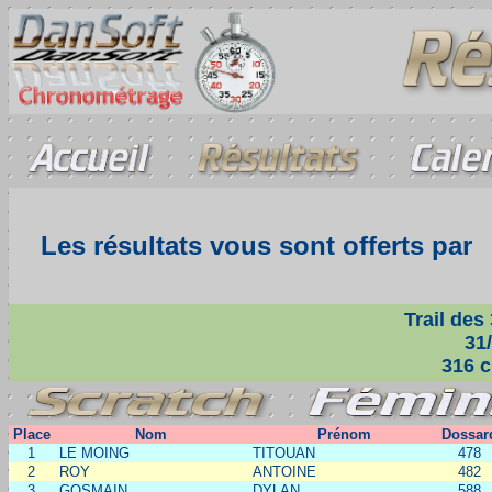
Les résultats vous sont offerts par
Trail des 
31/
316 c
Place
Nom
Prénom
Dossar
1
LE MOING
TITOUAN
478
2
ROY
ANTOINE
482
3
GOSMAIN
DYLAN
588