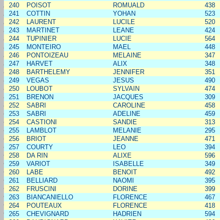
240
POISOT
ROMUALD
438
241
COTTIN
YOHAN
523
242
LAURENT
LUCILE
520
243
MARTINET
LEANE
424
244
TUPINIER
LUCIE
564
245
MONTEIRO
MAEL
448
246
PONTOIZEAU
MELAINE
347
247
HARVET
ALIX
348
248
BARTHELEMY
JENNIFER
351
249
VEGAS
JESUS
490
250
LOUBOT
SYLVAIN
474
251
BRENON
JACQUES
309
252
SABRI
CAROLINE
458
253
SABRI
ADELINE
459
254
CASTIONI
SANDIE
313
255
LAMBLOT
MELANIE
295
256
BRIOT
JEANNE
471
257
COURTY
LEO
394
258
DA RIN
ALIXE
596
259
VARIOT
ISABELLE
349
260
LABE
BENOIT
492
261
BELLIARD
NAOMI
395
262
FRUSCINI
DORINE
399
263
BIANCANIELLO
FLORENCE
467
264
POUTEAUX
FLORENCE
418
265
CHEVIGNARD
HADRIEN
594