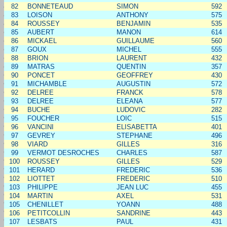
82
BONNETEAUD
SIMON
592
83
LOISON
ANTHONY
575
84
ROUSSEY
BENJAMIN
535
85
AUBERT
MANON
614
86
MICKAEL
GUILLAUME
560
87
GOUX
MICHEL
555
88
BRION
LAURENT
432
89
MATRAS
QUENTIN
357
90
PONCET
GEOFFREY
430
91
MICHAMBLE
AUGUSTIN
572
92
DELREE
FRANCK
578
93
DELREE
ELEANA
577
94
BUCHE
LUDOVIC
282
95
FOUCHER
LOIC
515
96
VANCINI
ELISABETTA
401
97
GEVREY
STEPHANE
496
98
VIARD
GILLES
316
99
VERMOT DESROCHES
CHARLES
587
100
ROUSSEY
GILLES
529
101
HERARD
FREDERIC
536
102
LIOTTET
FREDERIC
510
103
PHILIPPE
JEAN LUC
455
104
MARTIN
AXEL
531
105
CHENILLET
YOANN
488
106
PETITCOLLIN
SANDRINE
443
107
LESBATS
PAUL
431