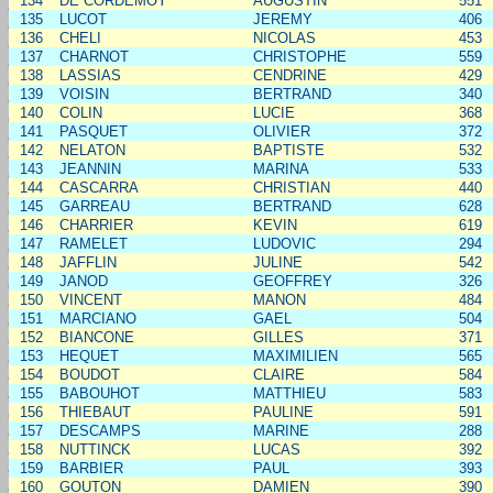
134
DE CORDEMOY
AUGUSTIN
551
135
LUCOT
JEREMY
406
136
CHELI
NICOLAS
453
137
CHARNOT
CHRISTOPHE
559
138
LASSIAS
CENDRINE
429
139
VOISIN
BERTRAND
340
140
COLIN
LUCIE
368
141
PASQUET
OLIVIER
372
142
NELATON
BAPTISTE
532
143
JEANNIN
MARINA
533
144
CASCARRA
CHRISTIAN
440
145
GARREAU
BERTRAND
628
146
CHARRIER
KEVIN
619
147
RAMELET
LUDOVIC
294
148
JAFFLIN
JULINE
542
149
JANOD
GEOFFREY
326
150
VINCENT
MANON
484
151
MARCIANO
GAEL
504
152
BIANCONE
GILLES
371
153
HEQUET
MAXIMILIEN
565
154
BOUDOT
CLAIRE
584
155
BABOUHOT
MATTHIEU
583
156
THIEBAUT
PAULINE
591
157
DESCAMPS
MARINE
288
158
NUTTINCK
LUCAS
392
159
BARBIER
PAUL
393
160
GOUTON
DAMIEN
390