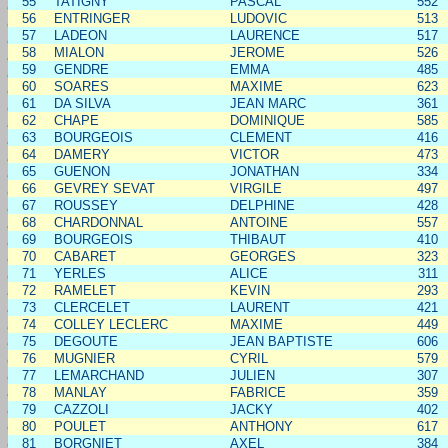
55
TATIGNY
PASCAL
552
56
ENTRINGER
LUDOVIC
513
57
LADEON
LAURENCE
517
58
MIALON
JEROME
526
59
GENDRE
EMMA
485
60
SOARES
MAXIME
623
61
DA SILVA
JEAN MARC
361
62
CHAPE
DOMINIQUE
585
63
BOURGEOIS
CLEMENT
416
64
DAMERY
VICTOR
473
65
GUENON
JONATHAN
334
66
GEVREY SEVAT
VIRGILE
497
67
ROUSSEY
DELPHINE
428
68
CHARDONNAL
ANTOINE
557
69
BOURGEOIS
THIBAUT
410
70
CABARET
GEORGES
323
71
YERLES
ALICE
311
72
RAMELET
KEVIN
293
73
CLERCELET
LAURENT
421
74
COLLEY LECLERC
MAXIME
449
75
DEGOUTE
JEAN BAPTISTE
606
76
MUGNIER
CYRIL
579
77
LEMARCHAND
JULIEN
307
78
MANLAY
FABRICE
359
79
CAZZOLI
JACKY
402
80
POULET
ANTHONY
617
81
BORGNIET
AXEL
384