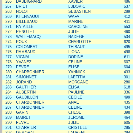
266
DAUBIGNARD
XAVIER
486
267
BRIET
LUDOVIC
537
268
NOLOT
SEBASTIEN
289
269
KHENNAOUI
WAFA
412
270
BILLEBAUD
MARINE
411
271
PATAILLE
CAROLINE
553
272
PENOTET
JULIE
460
273
WALLEMACQ
NADEGE
534
274
POUX
CHARLOTTE
620
275
COLOMBAT
THIBAUT
495
276
RAMBAUD
ILONA
498
277
VIGNAL
DORINE
611
278
YVANEZ
CELINE
607
279
FEVRE
ELISE
604
280
CHARBONNIER
YANNICK
433
281
SIMONNET
LAETITIA
301
282
JORAND
MORGANE
280
283
GAUTHIER
ELISA
618
284
AUBERTIN
PAULINE
336
285
GAUDILLON
CECILE
499
286
CHARBONNIER
ANAE
435
287
CHARBONNIER
CELINE
434
288
GARIN
CHLOE
398
289
MAIRET
JEROME
464
290
FEVRE
JULIE
605
291
CHARRIER
CRISTELE
285
292
DEMORAT
LAURENT
284