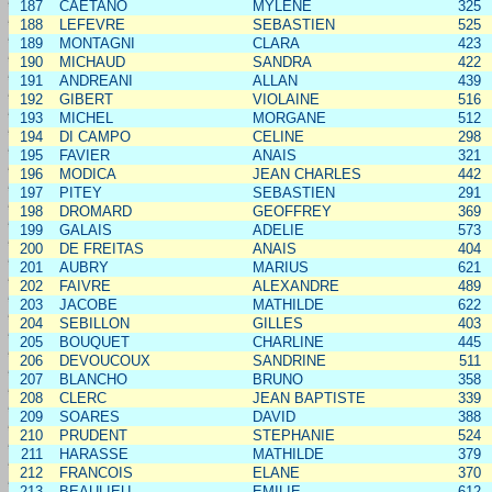
187
CAETANO
MYLENE
325
188
LEFEVRE
SEBASTIEN
525
189
MONTAGNI
CLARA
423
190
MICHAUD
SANDRA
422
191
ANDREANI
ALLAN
439
192
GIBERT
VIOLAINE
516
193
MICHEL
MORGANE
512
194
DI CAMPO
CELINE
298
195
FAVIER
ANAIS
321
196
MODICA
JEAN CHARLES
442
197
PITEY
SEBASTIEN
291
198
DROMARD
GEOFFREY
369
199
GALAIS
ADELIE
573
200
DE FREITAS
ANAIS
404
201
AUBRY
MARIUS
621
202
FAIVRE
ALEXANDRE
489
203
JACOBE
MATHILDE
622
204
SEBILLON
GILLES
403
205
BOUQUET
CHARLINE
445
206
DEVOUCOUX
SANDRINE
511
207
BLANCHO
BRUNO
358
208
CLERC
JEAN BAPTISTE
339
209
SOARES
DAVID
388
210
PRUDENT
STEPHANIE
524
211
HARASSE
MATHILDE
379
212
FRANCOIS
ELANE
370
213
BEAULIEU
EMILIE
612