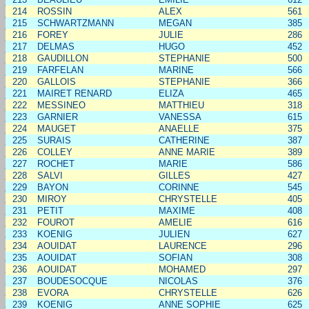
214
ROSSIN
ALEX
561
215
SCHWARTZMANN
MEGAN
385
216
FOREY
JULIE
286
217
DELMAS
HUGO
452
218
GAUDILLON
STEPHANIE
500
219
FARFELAN
MARINE
566
220
GALLOIS
STEPHANIE
366
221
MAIRET RENARD
ELIZA
465
222
MESSINEO
MATTHIEU
318
223
GARNIER
VANESSA
615
224
MAUGET
ANAELLE
375
225
SURAIS
CATHERINE
387
226
COLLEY
ANNE MARIE
389
227
ROCHET
MARIE
586
228
SALVI
GILLES
427
229
BAYON
CORINNE
545
230
MIROY
CHRYSTELLE
405
231
PETIT
MAXIME
408
232
FOUROT
AMELIE
616
233
KOENIG
JULIEN
627
234
AOUIDAT
LAURENCE
296
235
AOUIDAT
SOFIAN
308
236
AOUIDAT
MOHAMED
297
237
BOUDESOCQUE
NICOLAS
376
238
EVORA
CHRYSTELLE
626
239
KOENIG
ANNE SOPHIE
625