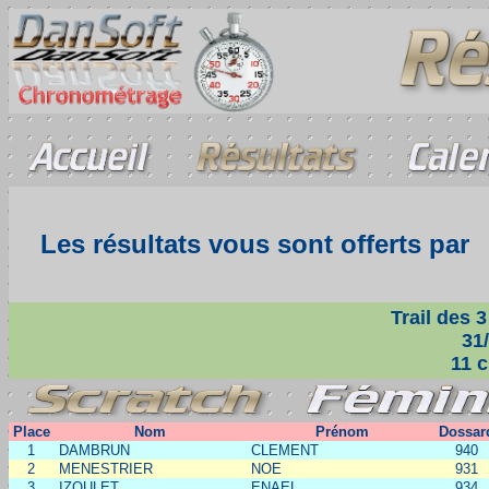
Les résultats vous sont offerts par
Trail des 3
31/
11 c
Place
Nom
Prénom
Dossar
1
DAMBRUN
CLEMENT
940
2
MENESTRIER
NOE
931
3
IZOULET
ENAEL
934