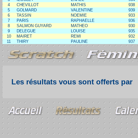
4
CHEVILLOT
MATHIS
938
5
GOLMARD
VALENTINE
939
6
TASSIN
NOEMIE
933
7
PARIS
RAPHAELLE
936
8
SALMON GUYARD
MATHEO
930
9
DELEGUE
LOUISE
935
10
MAIRET
REMI
932
11
THIRY
PAULINE
937
Les résultats vous sont offerts par