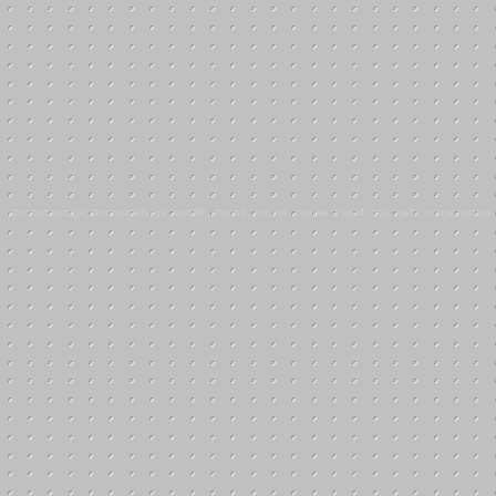
chronometrage,chronométrage, sportif, chrono, course, course à pied, trail, trails, couse nature